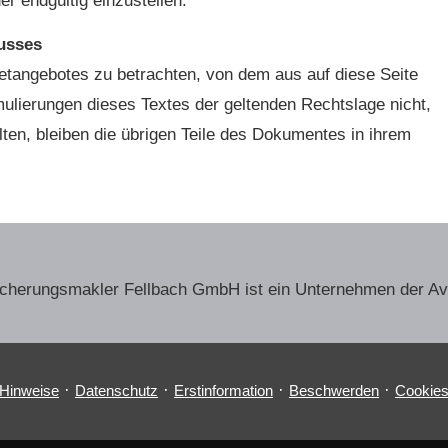
er endgültig einzustellen.
usses
netangebotes zu betrachten, von dem aus auf diese Seite
mulierungen dieses Textes der geltenden Rechtslage nicht,
lten, bleiben die übrigen Teile des Dokumentes in ihrem
sicherungs­makler Fellbach GmbH ist ein Unternehmen der A
·
·
·
·
 Hinweise
Datenschutz
Erstinformation
Beschwerden
Cookie